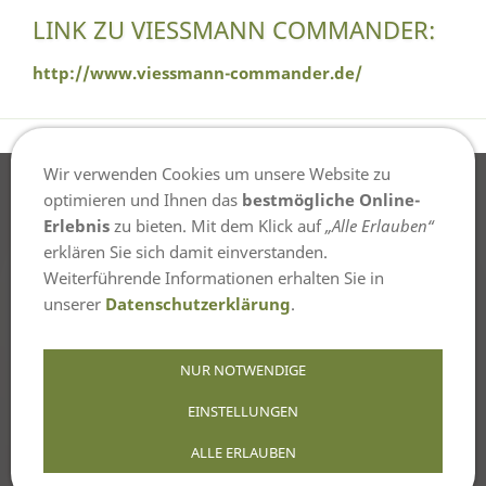
LINK ZU VIESSMANN COMMANDER:
http://www.viessmann-commander.de/
Wir verwenden Cookies um unsere Website zu
optimieren und Ihnen das
bestmögliche Online-
Erlebnis
zu bieten. Mit dem Klick auf
„Alle Erlauben“
erklären Sie sich damit einverstanden.
© 2004-2025 - Thomas Lubotzki - Alle
Weiterführende Informationen erhalten Sie in
Rechte vorbehalten
unserer
Datenschutzerklärung
.
NUR NOTWENDIGE
Inhaltverzeichnis
Impressum
EINSTELLUNGEN
Datenschutzerklaerung
ALLE ERLAUBEN
Erklärung zur Barrierefreiheit